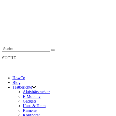
SUCHE
HowTo
Blog
Testberichte
Aktivitätstracker
E-Mobility
Gadgets
Haus & Heim
Kameras
Kopfhörer