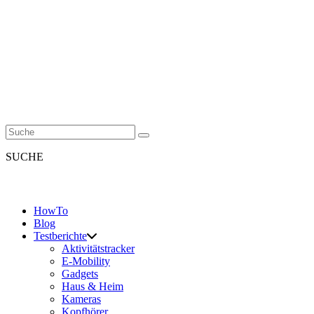
SUCHE
HowTo
Blog
Testberichte
Aktivitätstracker
E-Mobility
Gadgets
Haus & Heim
Kameras
Kopfhörer