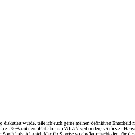
diskutiert wurde, teile ich euch gerne meinen definitiven Entscheid m
bin zu 90% mit dem iPad über ein WLAN verbunden, sei dies zu Hause,
Somit habe ich mich klar für Sunrise go dayflat
entschieden, für di