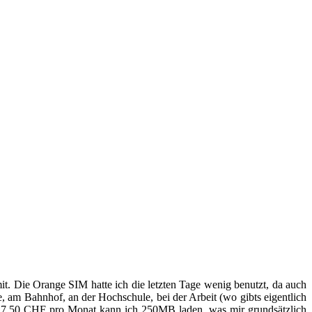
it. Die Orange SIM hatte ich die letzten Tage wenig benutzt, da auch
 am Bahnhof, an der Hochschule, bei der Arbeit (wo gibts eigentlich
e 7.50 CHF pro Monat kann ich 250MB laden, was mir grundsätzlich