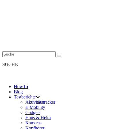
SUCHE
HowTo
Blog
Testberichte
Aktivitätstracker
E-Mobility
Gadgets
Haus & Heim
Kameras
Kopfhörer