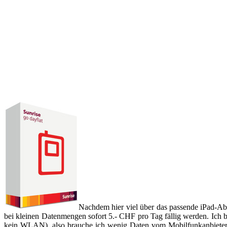
Nachdem hier viel über das passende iPad-Abo 
bei kleinen Datenmengen sofort 5.- CHF pro Tag fällig werden. Ich 
kein WLAN), also brauche ich wenig Daten vom Mobilfunkanbieter. 