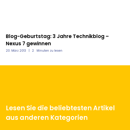
w
Blog-Geburtstag: 3 Jahre Technikblog –
Bl
Nexus 7 gewinnen
Li
20. März 2013
2
Minuten zu lesen
20.
Lesen Sie die beliebtesten Artikel
aus anderen Kategorien