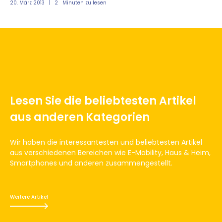
20. März 2013
2
Minuten zu lesen
20.
Lesen Sie die beliebtesten Artikel
aus anderen Kategorien
Wir haben die interessantesten und beliebtesten Artikel
aus verschiedenen Bereichen wie E-Mobility, Haus & Heim,
Smartphones und anderen zusammengestellt.
Weitere Artikel