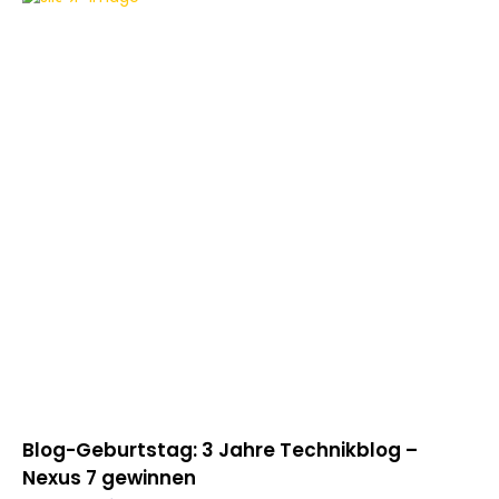
TECHNIKBLOG
w
Blog-Geburtstag: 3 Jahre Technikblog –
Bl
Nexus 7 gewinnen
Li