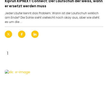
Kiprun KIPNEXT Connect: Der Laufschuh der weiss, wann
er ersetzt werden muss
Jeder Läufer kennt das Problem: Wann ist der Laufschuh wirklich
am Ende? Die Sohle sieht vielleicht noch okay aus, aber wie steht
es um die ...
1
AUGMENTED UND VIRTUAL REALITY
TESTBERICHTE