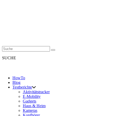
SUCHE
HowTo
Blog
Testberichte
Aktivitätstracker
E-Mobility
Gadgets
Haus & Heim
Kameras
Kopfhörer