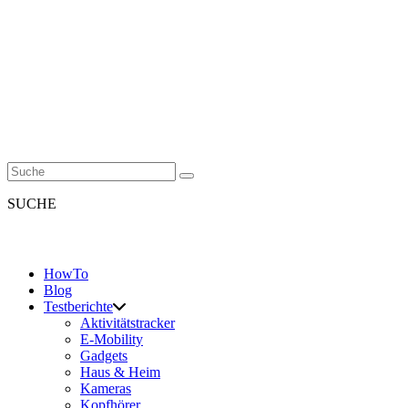
SUCHE
HowTo
Blog
Testberichte
Aktivitätstracker
E-Mobility
Gadgets
Haus & Heim
Kameras
Kopfhörer