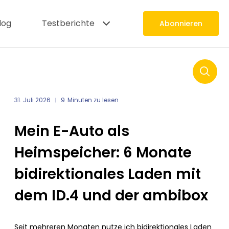
log
Testberichte
Abonnieren
SU
31. Juli 2026
9
Minuten zu lesen
Mein E-Auto als
Heimspeicher: 6 Monate
bidirektionales Laden mit
dem ID.4 und der ambibox
Seit mehreren Monaten nutze ich bidirektionales Laden