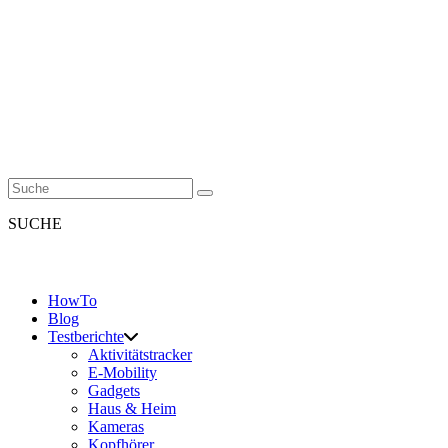
SUCHE
HowTo
Blog
Testberichte
Aktivitätstracker
E-Mobility
Gadgets
Haus & Heim
Kameras
Kopfhörer