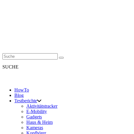
SUCHE
HowTo
Blog
Testberichte
Aktivitätstracker
E-Mobility
Gadgets
Haus & Heim
Kameras
Kopfhörer