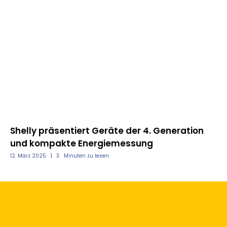
nd
Shelly präsentiert Geräte der 4. Generation
Mo
und kompakte Energiemessung
un
12. März 2025
3
Minuten zu lesen
12.