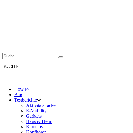
SUCHE
HowTo
Blog
Testberichte
Aktivitätstracker
E-Mobility
Gadgets
Haus & Heim
Kameras
Kopfhörer