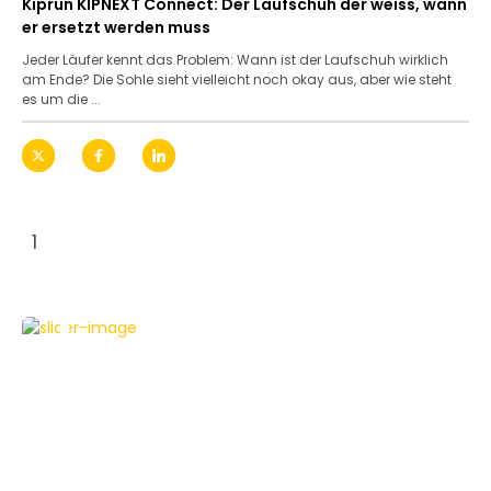
Kiprun KIPNEXT Connect: Der Laufschuh der weiss, wann
er ersetzt werden muss
Jeder Läufer kennt das Problem: Wann ist der Laufschuh wirklich
am Ende? Die Sohle sieht vielleicht noch okay aus, aber wie steht
es um die ...
1
DRUCKER & SCANNER
TESTBERICHTE