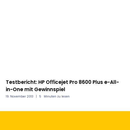
Testbericht: HP Officejet Pro 8600 Plus e-All-
Te
in-One mit Gewinnspiel
Sc
19. November 2013
5
Minuten zu lesen
05.