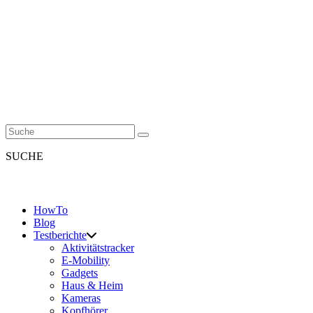
SUCHE
HowTo
Blog
Testberichte
Aktivitätstracker
E-Mobility
Gadgets
Haus & Heim
Kameras
Kopfhörer