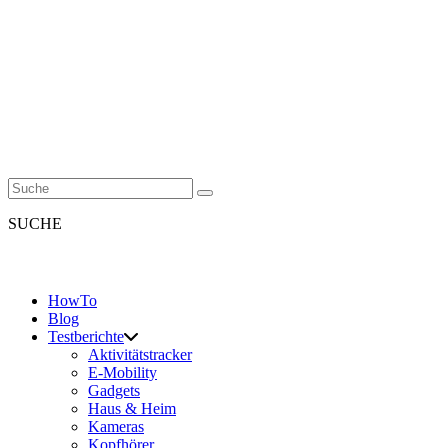
SUCHE
HowTo
Blog
Testberichte
Aktivitätstracker
E-Mobility
Gadgets
Haus & Heim
Kameras
Kopfhörer