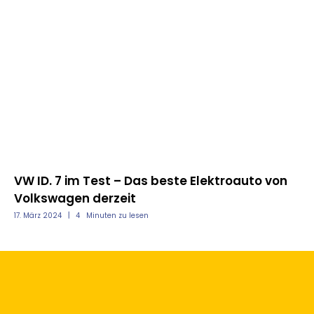
it
VW ID. 7 im Test – Das beste Elektroauto von
Sc
Volkswagen derzeit
He
17. März 2024
4
Minuten zu lesen
21.