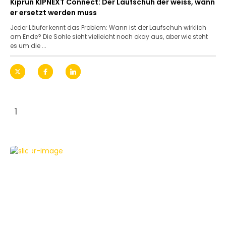
Kiprun KIPNEXT Connect: Der Laufschuh der weiss, wann
er ersetzt werden muss
Jeder Läufer kennt das Problem: Wann ist der Laufschuh wirklich
am Ende? Die Sohle sieht vielleicht noch okay aus, aber wie steht
es um die ...
1
E-MOBILITY
TESTBERICHTE