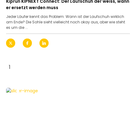
Kiprun KIPNEXT Connect: Der Laufschuh der weiss, wann
er ersetzt werden muss
Jeder Läufer kennt das Problem: Wann ist der Laufschuh wirklich
am Ende? Die Sohle sieht vielleicht noch okay aus, aber wie steht
es um die ...
1
PHOTOVOLTAIK
PROJEKT