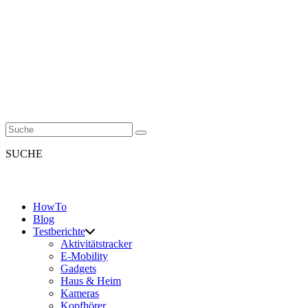
SUCHE
HowTo
Blog
Testberichte
Aktivitätstracker
E-Mobility
Gadgets
Haus & Heim
Kameras
Kopfhörer