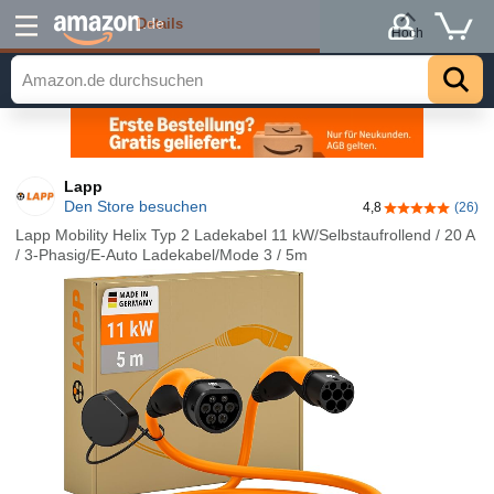
Details
.de
Hoch
Lapp
Den Store besuchen
4,8
(26)
4,8 von 5 Ste
Lapp Mobility Helix Typ 2 Ladekabel 11 kW/Selbstaufrollend / 20 A
/ 3-Phasig/E-Auto Ladekabel/Mode 3 / 5m