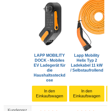
LAPP MOBILITY
Lapp Mobility
DOCK - Mobiles
Helix Typ 2
EV Ladegerät für
Ladekabel 11 kW
L
die
/ Selbstaufrollend
/
Haushaltssteckd
ose
In den
In den
Einkaufswagen
Einkaufswagen
Kundenrez