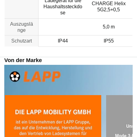
Ladegerät für die
CHARGE Helix
Haushaltssteckdo
5G2,5+0,5
se
Auszugslä
no data
5,0 m
nge
Schutzart
IP44
IP55
Von der Marke