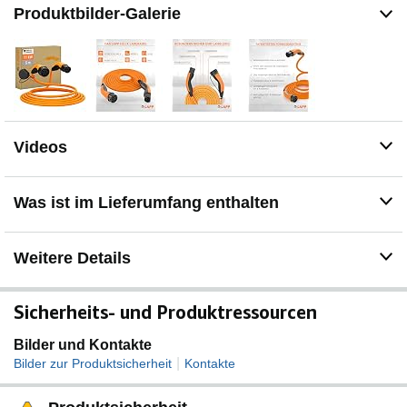
Ladevorgang, da sich das mobile E-Auto Ladekabel
Produktbilder-Galerie
selbstständig einrollt
Je nach Ladesituation bekommt man durch die
Formgebung der Ladekabel den Vorteil, dass das Typ 2
Kabel beim Ladevorgang nur wenige Berührungspunkte
am Boden hat und dadurch sauber bleibt
IP 55 schützt vor dem Eindringen von Staub, Schmutz
und Wasser. Hochgradig robuste, überfahrsichere
Videos
Ladekabel und Stecker mit versilberten Kontakten
garantieren besondere Langlebigkeit
Was ist im Lieferumfang enthalten
Weitere Details
Sicherheits- und Produktressourcen
Bilder und Kontakte
|
Bilder zur Produktsicherheit
Kontakte