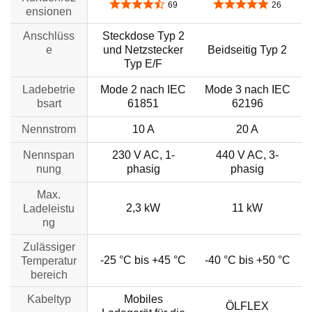
4,5 von 5 Sternen
4,8 von 5 Sternen
69
26
ensionen
Anschlüss
Steckdose Typ 2
e
und Netzstecker
Beidseitig Typ 2
Typ E/F
Ladebetrie
Mode 2 nach IEC
Mode 3 nach IEC
bsart
61851
62196
Nennstrom
10 A
20 A
Nennspan
230 V AC, 1-
440 V AC, 3-
nung
phasig
phasig
Max.
2,3 kW
11 kW
Ladeleistu
ng
Zulässiger
-25 °C bis +45 °C
-40 °C bis +50 °C
Temperatur
bereich
Kabeltyp
Mobiles
ÖLFLEX