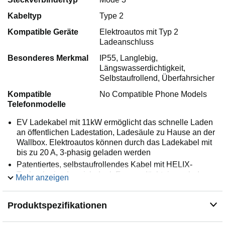
Kabeltyp
Type 2
Kompatible Geräte
Elektroautos mit Typ 2
Ladeanschluss
Besonderes Merkmal
IP55, Langlebig,
Längswasserdichtigkeit,
Selbstaufrollend, Überfahrsicher
Kompatible
No Compatible Phone Models
Telefonmodelle
EV Ladekabel mit 11kW ermöglicht das schnelle Laden
an öffentlichen Ladestation, Ladesäule zu Hause an der
Wallbox. Elektroautos können durch das Ladekabel mit
bis zu 20 A, 3-phasig geladen werden
Patentiertes, selbstaufrollendes Kabel mit HELIX-
Technologie, das sich dank Formgedächtnis nach dem
Mehr anzeigen
Ladevorgang an der Wallbox schneckenförmig
zusammenzieht und schnell verstaut ist
Produktspezifikationen
Selbstaufräumend und platzsparend durch
Formgedächtnis. Kein aufwendiges Aufrollen nach dem