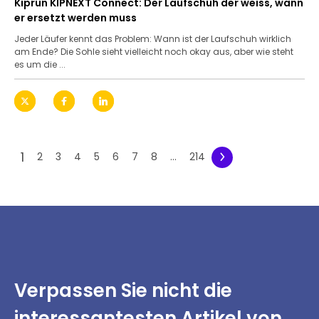
Kiprun KIPNEXT Connect: Der Laufschuh der weiss, wann
er ersetzt werden muss
Jeder Läufer kennt das Problem: Wann ist der Laufschuh wirklich
am Ende? Die Sohle sieht vielleicht noch okay aus, aber wie steht
es um die ...
1
2
3
4
5
6
7
8
...
214
Verpassen Sie nicht
die
interessantesten
Artikel von