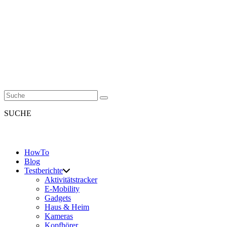
SUCHE
HowTo
Blog
Testberichte
Aktivitätstracker
E-Mobility
Gadgets
Haus & Heim
Kameras
Kopfhörer