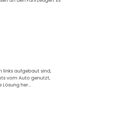
sen an den Fahrzeugen. Es
 links aufgebaut sind,
hts vom Auto genutzt,
e Lösung her…