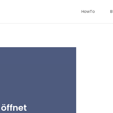
HowTo
B
 öffnet