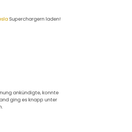
sla
Superchargern laden!
ffnung ankündigte, konnte
tand ging es knapp unter
n.