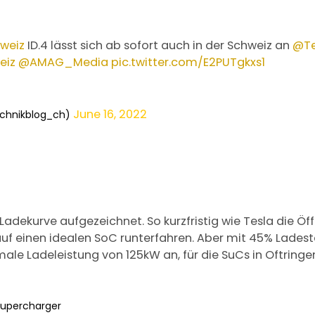
weiz
ID.4 lässt sich ab sofort auch in der Schweiz an
@Te
eiz
@AMAG_Media
pic.twitter.com/E2PUTgkxs1
June 16, 2022
echnikblog_ch)
 Ladekurve aufgezeichnet. So kurzfristig wie Tesla die Ö
t auf einen idealen SoC runterfahren. Aber mit 45% Lades
ale Ladeleistung von 125kW an, für die SuCs in Oftringe