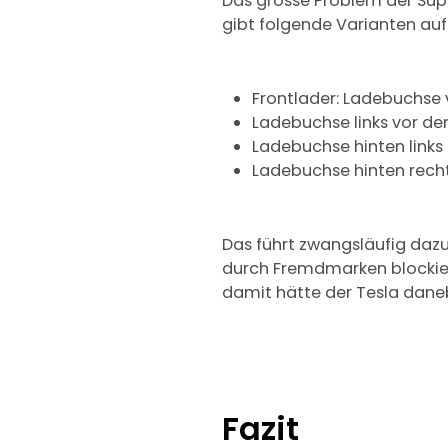
Das grosse Problem der Sup
gibt folgende Varianten au
Frontlader: Ladebuchse
Ladebuchse links vor der
Ladebuchse hinten links
Ladebuchse hinten rech
Das führt zwangsläufig dazu
durch Fremdmarken blockier
damit hätte der Tesla dane
Fazit