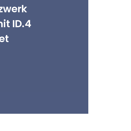
zwerk
it ID.4
et