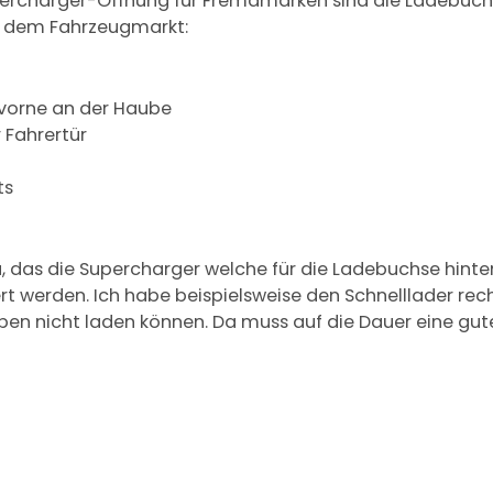
ercharger-Öffnung für Fremdmarken sind die Ladebuch
f dem Fahrzeugmarkt:
 vorne an der Haube
 Fahrertür
ts
, das die Supercharger welche für die Ladebuchse hinten
t werden. Ich habe beispielsweise den Schnelllader rec
ben nicht laden können. Da muss auf die Dauer eine gut