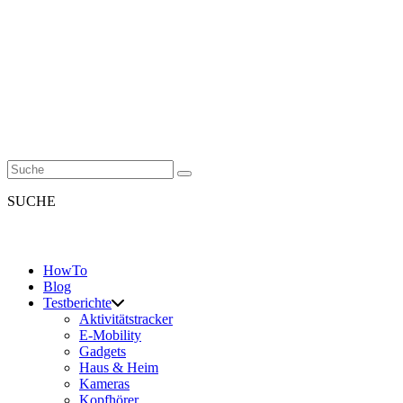
SUCHE
HowTo
Blog
Testberichte
Aktivitätstracker
E-Mobility
Gadgets
Haus & Heim
Kameras
Kopfhörer