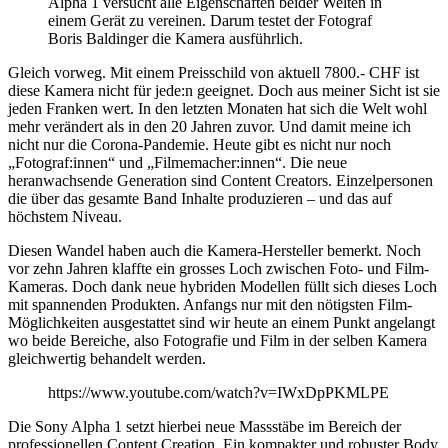
Alpha 1 versucht alle Eigenschaften beider Welten in
einem Gerät zu vereinen. Darum testet der Fotograf
Boris Baldinger die Kamera ausführlich.
Gleich vorweg. Mit einem Preisschild von aktuell 7800.- CHF ist
diese Kamera nicht für jede:n geeignet. Doch aus meiner Sicht ist sie
jeden Franken wert. In den letzten Monaten hat sich die Welt wohl
mehr verändert als in den 20 Jahren zuvor. Und damit meine ich
nicht nur die Corona-Pandemie. Heute gibt es nicht nur noch
„Fotograf:innen“ und „Filmemacher:innen“. Die neue
heranwachsende Generation sind Content Creators. Einzelpersonen
die über das gesamte Band Inhalte produzieren – und das auf
höchstem Niveau.
Diesen Wandel haben auch die Kamera-Hersteller bemerkt. Noch
vor zehn Jahren klaffte ein grosses Loch zwischen Foto- und Film-
Kameras. Doch dank neue hybriden Modellen füllt sich dieses Loch
mit spannenden Produkten. Anfangs nur mit den nötigsten Film-
Möglichkeiten ausgestattet sind wir heute an einem Punkt angelangt
wo beide Bereiche, also Fotografie und Film in der selben Kamera
gleichwertig behandelt werden.
https://www.youtube.com/watch?v=IWxDpPKMLPE
Die Sony Alpha 1 setzt hierbei neue Massstäbe im Bereich der
professionellen Content Creation. Ein kompakter und robuster Body