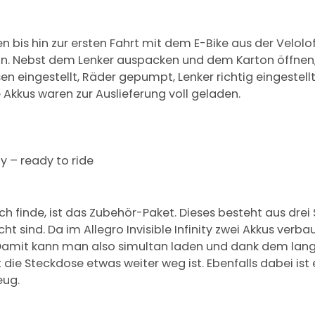
bis hin zur ersten Fahrt mit dem E-Bike aus der Velolof
n. Nebst dem Lenker auspacken und dem Karton öffnen, 
en eingestellt, Räder gepumpt, Lenker richtig eingestell
 Akkus waren zur Auslieferung voll geladen.
ity – ready to ride
ch finde, ist das Zubehör-Paket. Dieses besteht aus drei
sind. Da im Allegro Invisible Infinity zwei Akkus verbaut
 Damit kann man also simultan laden und dank dem lan
t die Steckdose etwas weiter weg ist. Ebenfalls dabei is
eug.