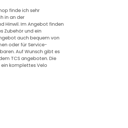
op finde ich sehr
h in an der
nd Hinwil. Im Angebot finden
es Zubehör und ein
 Angebot auch bequem von
men oder für Service-
nbaren. Auf Wunsch gibt es
t dem TCS angeboten. Die
f ein komplettes Velo