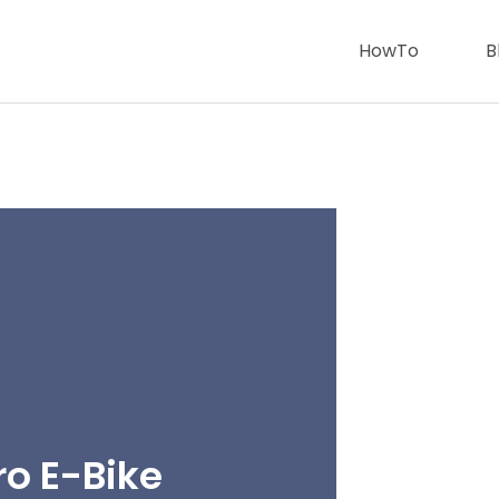
HowTo
B
ro E-Bike