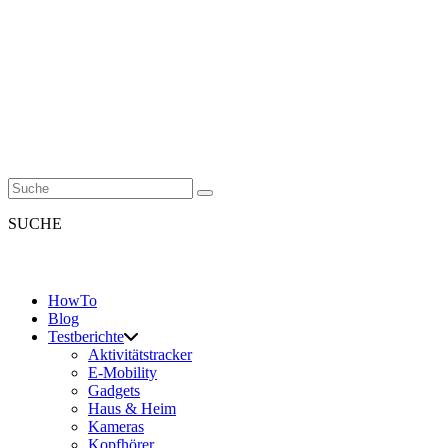
SUCHE
HowTo
Blog
Testberichte
Aktivitätstracker
E-Mobility
Gadgets
Haus & Heim
Kameras
Kopfhörer