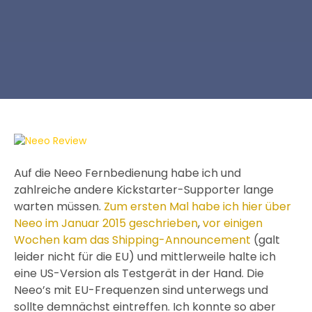
Auf die Neeo Fernbedienung habe ich und
zahlreiche andere Kickstarter-Supporter lange
warten müssen.
Zum ersten Mal habe ich hier über
Neeo im Januar 2015 geschrieben
,
vor einigen
Wochen kam das Shipping-Announcement
(galt
leider nicht für die EU) und mittlerweile halte ich
eine US-Version als Testgerät in der Hand. Die
Neeo’s mit EU-Frequenzen sind unterwegs und
sollte demnächst eintreffen. Ich konnte so aber