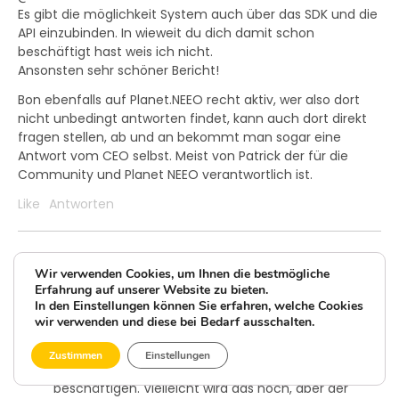
Es gibt die möglichkeit System auch über das SDK und die
API einzubinden. In wieweit du dich damit schon
beschäftigt hast weis ich nicht.
Ansonsten sehr schöner Bericht!
Bon ebenfalls auf Planet.NEEO recht aktiv, wer also dort
nicht unbedingt antworten findet, kann auch dort direkt
fragen stellen, ab und an bekommt man sogar eine
Antwort vom CEO selbst. Meist von Patrick der für die
Community und Planet NEEO verantwortlich ist.
Like
Antworten
Hans
Wir verwenden Cookies, um Ihnen die bestmögliche
Erfahrung auf unserer Website zu bieten.
vor 9 Jahren
In den Einstellungen können Sie erfahren, welche Cookies
wir verwenden und diese bei Bedarf ausschalten.
Hi Markus,
Zustimmen
Einstellungen
ich kam (noch) nicht dazu mich mit der API zu
beschäftigen. Vielleicht wird das noch, aber der