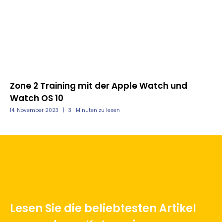
nd
Zone 2 Training mit der Apple Watch und
Me
Watch OS 10
Ap
14. November 2023
3
Minuten zu lesen
11.
Lesen Sie die beliebtesten Artikel