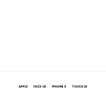
APPLE
FACE-ID
IPHONE X
TOUCH ID