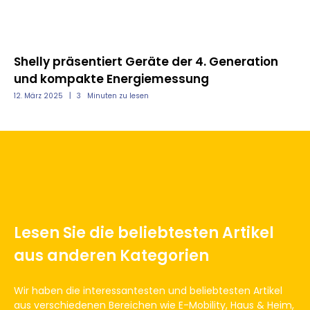
nd
Shelly präsentiert Geräte der 4. Generation
Mo
und kompakte Energiemessung
un
12. März 2025
3
Minuten zu lesen
12.
Lesen Sie die beliebtesten Artikel
aus anderen Kategorien
Wir haben die interessantesten und beliebtesten Artikel
aus verschiedenen Bereichen wie E-Mobility, Haus & Heim,