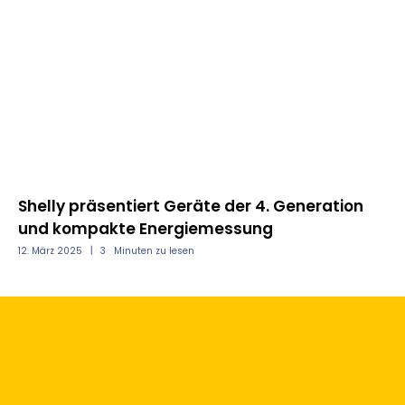
nd
Shelly präsentiert Geräte der 4. Generation
Mo
und kompakte Energiemessung
un
12. März 2025
3
Minuten zu lesen
12.