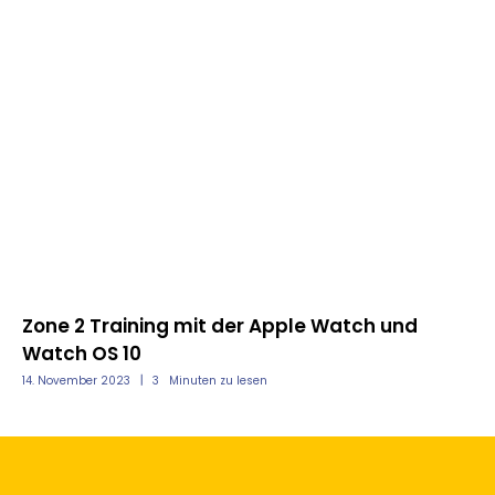
nd
Zone 2 Training mit der Apple Watch und
Me
Watch OS 10
Ap
14. November 2023
3
Minuten zu lesen
11.