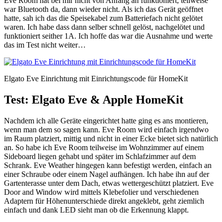
Eve Room hat bei mir nicht von Anfang an funktioniert, teilweise
war Bluetooth da, dann wieder nicht. Als ich das Gerät geöffnet
hatte, sah ich das die Speisekabel zum Batteriefach nicht gelötet
waren. Ich habe dass dann selber schnell gelöst, nachgelötet und
funktioniert seither 1A. Ich hoffe das war die Ausnahme und werte
das im Test nicht weiter…
Elgato Eve Einrichtung mit Einrichtungscode für HomeKit
Test: Elgato Eve & Apple HomeKit
Nachdem ich alle Geräte eingerichtet hatte ging es ans montieren,
wenn man dem so sagen kann. Eve Room wird einfach irgendwo
im Raum platziert, mittig und nicht in einer Ecke bietet sich natürlich
an. So habe ich Eve Room teilweise im Wohnzimmer auf einem
Sideboard liegen gehabt und später im Schlafzimmer auf dem
Schrank. Eve Weather hingegen kann befestigt werden, einfach an
einer Schraube oder einem Nagel aufhängen. Ich habe ihn auf der
Gartenterasse unter dem Dach, etwas wettergeschützt platziert. Eve
Door and Window wird mittels Klebefolier und verschiedenen
Adaptern für Höhenunterschiede direkt angeklebt, geht ziemlich
einfach und dank LED sieht man ob die Erkennung klappt.