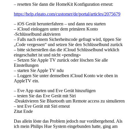
– resetten Sie dann die HomeKit Konfiguration erneut:
https://help.elgato.com/customer/de/portal/articles/2075679
– iOS Gerät herunterfahren – und dann neu starten
– iCloud einloggen unter dem primären Konto
-Schlüsselbund aktivieren
– Falls nach einem Sicherheitscode gefragt wird, tippen Sie
„Code vergessen“ und setzen Sie den Schlüsselbund zurück
– bitte sicherstellen das die iCloud Schlüsselbund wirklich
eingeschaltet ist und nicht «pending»
– Setzen Sie Apple TV zurück oder löschen Sie alle
Einstellungen
– starten Sie Apple TV ndu
– Loggen Sie unter demselben iCloud Konto wie oben in
AppleTV ein.
– Eve App starten und Eve Gerät hinzufügen
– testen Sie das Eve Gerät mit Siri
-Deaktivieren Sie Bluetooth um Remote access zu simulieren
– test Eve Gerät mit Siri erneut
Zitat Ende
Das allein löste das Problem jedoch nur vorübergehend. Als
ich mein Philips Hue System eingebunden hatte, ging am