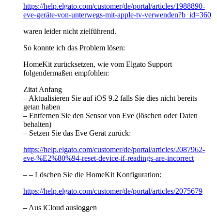
https://help.elgato.com/customer/de/portal/articles/1988890-
eve-geräte-von-unterwegs-mit-apple-tv-verwenden?b_id=360
waren leider nicht zielführend.
So konnte ich das Problem lösen:
HomeKit zurücksetzen, wie vom Elgato Support
folgendermaßen empfohlen:
Zitat Anfang
– Aktualisieren Sie auf iOS 9.2 falls Sie dies nicht bereits
getan haben
– Entfernen Sie den Sensor von Eve (löschen oder Daten
behalten)
– Setzen Sie das Eve Gerät zurück:
https://help.elgato.com/customer/de/portal/articles/2087962-
eve-%E2%80%94-reset-device-if-readings-are-incorrect
– – Löschen Sie die HomeKit Konfiguration:
https://help.elgato.com/customer/de/portal/articles/2075679
– Aus iCloud ausloggen