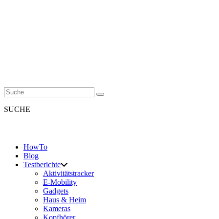
SUCHE
HowTo
Blog
Testberichte
Aktivitätstracker
E-Mobility
Gadgets
Haus & Heim
Kameras
Kopfhörer