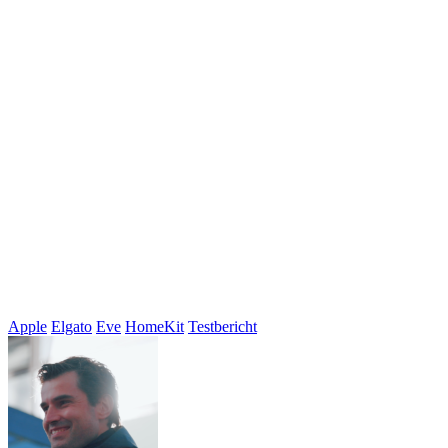
Apple
Elgato
Eve
HomeKit
Testbericht