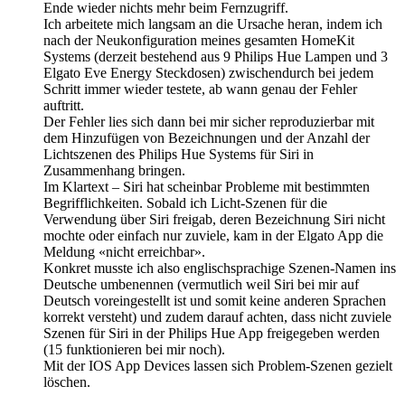
Ende wieder nichts mehr beim Fernzugriff.
Ich arbeitete mich langsam an die Ursache heran, indem ich
nach der Neukonfiguration meines gesamten HomeKit
Systems (derzeit bestehend aus 9 Philips Hue Lampen und 3
Elgato Eve Energy Steckdosen) zwischendurch bei jedem
Schritt immer wieder testete, ab wann genau der Fehler
auftritt.
Der Fehler lies sich dann bei mir sicher reproduzierbar mit
dem Hinzufügen von Bezeichnungen und der Anzahl der
Lichtszenen des Philips Hue Systems für Siri in
Zusammenhang bringen.
Im Klartext – Siri hat scheinbar Probleme mit bestimmten
Begrifflichkeiten. Sobald ich Licht-Szenen für die
Verwendung über Siri freigab, deren Bezeichnung Siri nicht
mochte oder einfach nur zuviele, kam in der Elgato App die
Meldung «nicht erreichbar».
Konkret musste ich also englischsprachige Szenen-Namen ins
Deutsche umbenennen (vermutlich weil Siri bei mir auf
Deutsch voreingestellt ist und somit keine anderen Sprachen
korrekt versteht) und zudem darauf achten, dass nicht zuviele
Szenen für Siri in der Philips Hue App freigegeben werden
(15 funktionieren bei mir noch).
Mit der IOS App Devices lassen sich Problem-Szenen gezielt
löschen.