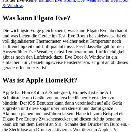
aus der Eve-Reihe,
nämlich Eve Room, Eve Weather und Eve Door
& Window
.
Was kann Elgato Eve?
Die wichtigste Frage gleich zuerst, was kann Elgato Eve überhaupt
und was bieten die Geräte im Test. Eve Room beispielsweise ist ein
voll digitalisierter Thermometer, welcher nebst Temperatur noch
Luftfeuchtigkeit und Luftqualität misst. Fasst dasselbe gilt für den
Aussenfühler Eve Weather, nebst Temperatur und Luftfeuchtigkeit
gibt es noch den Luftdruck dazu. Eve Door & Window ist ein
einfacher Tür-, beziehungsweise Fenstersensor. Er gibt an ob dieses
gerade offen oder zu ist.
Was ist Apple HomeKit?
Apple hat HomeKit in iOS integriert, HomeKit ist eine Art
Schnittstelle um Geräte von unterschiedlichen Herstellern zu
bündeln. Der iOS Benutzer kann dann vereinfacht auf alle Gerät
zugreifen und diese sogar über Siri steuern und damit ganze
Aktionen planen und ausführen lassen. Habe ich zum Beispiel ein
Elgato Eve Energy Zwischenstecker und diesen richtig benannt,
kann ich mit dem Befehl an Siri «Schalte den Drucker im Büro ein.»
die Steckdose am Drucker aktivieren. Wer über ein Apple TV