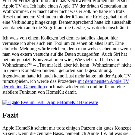
Für den Fernzugriff und auch das Reichweiten-Problem bietet sich
Apple TV an. Ich habe einen Apple TV der dritten Generation im
Wohnzimmer, der macht aber nicht was er soll. So habe ich trotz
Reset und neuem Verbinden mit der iCloud nie Erfolg gehabt und
eine Verbindung hingekriegt. Dementsprechend hatte ich ausserhalb
von daheim auch nie Zugriff auf die Geräte, was doch einschränkt.
Ich weis von einem Kollegen bei dem es tadellos klappt, hier
vermisse ich aber auch ein Tool um zu sehen ob alles läuft. Eine
einfache Meldung würde reichen, denn man weis es eben nur wenn
man von extern versucht auf die Daten zuzugreifen. Auch Siri hat
bei mir gepatzt. Konversationen wie „Wie viel Grad hat es im
Wohnzimmer?“ – „Tut mir leid, aber ich kann „Wohnzimmer“ nicht
in deinen Kontakten finden.“ gehörten zur Tagesordnung.
Irgendwann hatte ich auch keine Lust mehr lange mit der Apple TV
rumzuspielen, ich werde das Prozedere
mit dem neusten Apple TV
der vierten Generation
nochmals wiederholen und hoffe auf eine
stabilere Funktion von HomeKit damit.
Fazit
Apple HomeKit scheint mir trotz einigen Patzern ein gutes Konzept
zu sein, wenn die zentrale Basis, namentlich Apple TV, tut was sie