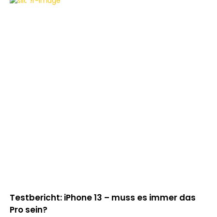
SMARTPHONES
TESTBERICHTE
Testbericht: iPhone 13 – muss es immer das
Te
Pro sein?
si