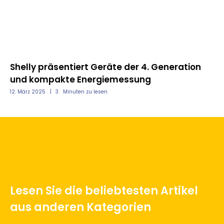
nd
Shelly präsentiert Geräte der 4. Generation
Mo
und kompakte Energiemessung
un
12. März 2025
3
Minuten zu lesen
12.
Lesen Sie die beliebtesten Artikel
aus anderen Kategorien