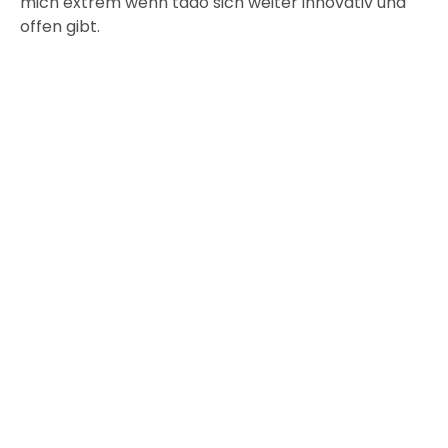
mich extrem wenn tado sich weiter innovativ und
offen gibt.