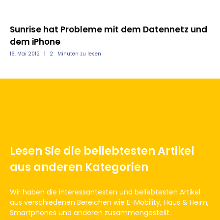
Sunrise hat Probleme mit dem Datennetz und
Sh
dem iPhone
u
16. Mai 2012
2
Minuten zu lesen
12.
Lesen Sie die beliebtesten Artikel
aus anderen Kategorien
Wir haben die interessantesten und beliebtesten Artikel
aus verschiedenen Bereichen wie E-Mobility, Haus & Heim,
Smartphones und anderen zusammengestellt.