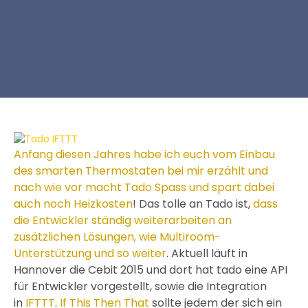
Anfang diesen Jahres habe ich euch vom Einbau
des smarten Thermostaten bei mir erzählt und
nach wie vor macht Tado Spass und spart dabei
auch noch Heizkosten
! Das tolle an Tado ist,
dass
die Entwickler ständig weiterarbeiten an
zusätzlichen Lösungen, wie Multiroom-
Unterstützung und so weiter
. Aktuell läuft in
Hannover die Cebit 2015 und dort hat tado eine API
für Entwickler vorgestellt, sowie die Integration
in
IFTTT
.
If This Then That
sollte jedem der sich ein