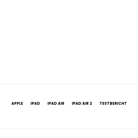
APPLE
IPAD
IPAD AIR
IPAD AIR 2
TESTBERICHT