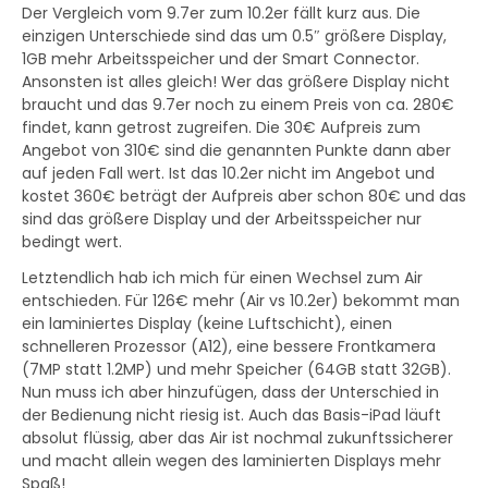
Der Vergleich vom 9.7er zum 10.2er fällt kurz aus. Die
einzigen Unterschiede sind das um 0.5″ größere Display,
1GB mehr Arbeitsspeicher und der Smart Connector.
Ansonsten ist alles gleich! Wer das größere Display nicht
braucht und das 9.7er noch zu einem Preis von ca. 280€
findet, kann getrost zugreifen. Die 30€ Aufpreis zum
Angebot von 310€ sind die genannten Punkte dann aber
auf jeden Fall wert. Ist das 10.2er nicht im Angebot und
kostet 360€ beträgt der Aufpreis aber schon 80€ und das
sind das größere Display und der Arbeitsspeicher nur
bedingt wert.
Letztendlich hab ich mich für einen Wechsel zum Air
entschieden. Für 126€ mehr (Air vs 10.2er) bekommt man
ein laminiertes Display (keine Luftschicht), einen
schnelleren Prozessor (A12), eine bessere Frontkamera
(7MP statt 1.2MP) und mehr Speicher (64GB statt 32GB).
Nun muss ich aber hinzufügen, dass der Unterschied in
der Bedienung nicht riesig ist. Auch das Basis-iPad läuft
absolut flüssig, aber das Air ist nochmal zukunftssicherer
und macht allein wegen des laminierten Displays mehr
Spaß!