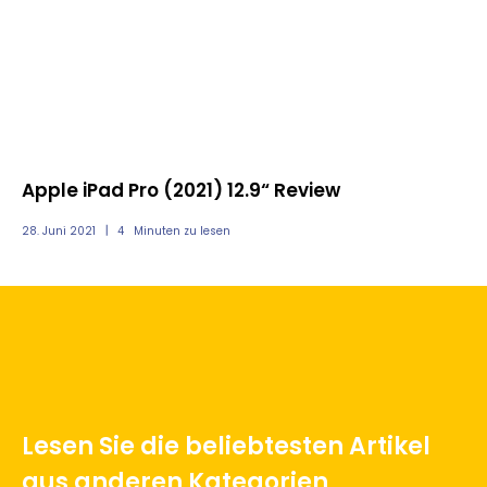
Te
Apple iPad Pro (2021) 12.9“ Review
Di
28. Juni 2021
4
Minuten zu lesen
05.
Lesen Sie die beliebtesten Artikel
aus anderen Kategorien