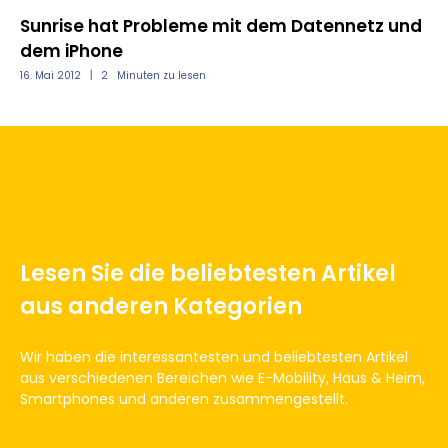
Sunrise hat Probleme mit dem Datennetz und
Sh
dem iPhone
u
16. Mai 2012
2
Minuten zu lesen
12.
Lesen Sie die beliebtesten Artikel
aus anderen Kategorien
Wir haben die interessantesten und beliebtesten Artikel
aus verschiedenen Bereichen wie E-Mobility, Haus & Heim,
Smartphones und anderen zusammengestellt.