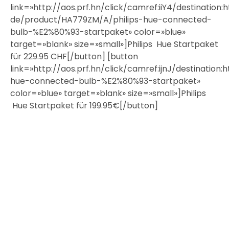
link=»http://aos.prf.hn/click/camref:iiY4/destination
de/product/HA779ZM/A/philips-hue-connected-
bulb-%E2%80%93-startpaket» color=»blue»
target=»blank» size=»small»]Philips Hue Startpaket
für 229.95 CHF[/button] [button
link=»http://aos.prf.hn/click/camref:ijnJ/destinatio
hue-connected-bulb-%E2%80%93-startpaket»
color=»blue» target=»blank» size=»small»]Philips
Hue Startpaket für 199.95€[/button]