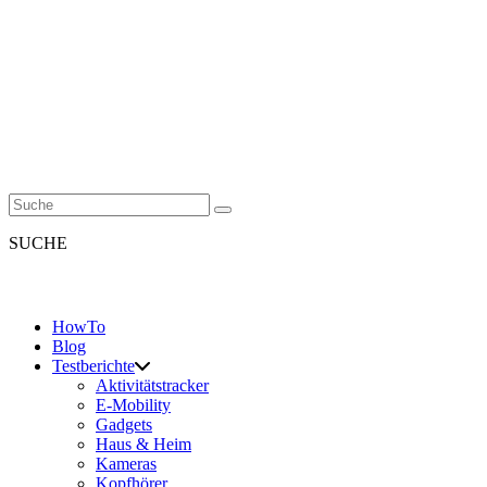
SUCHE
HowTo
Blog
Testberichte
Aktivitätstracker
E-Mobility
Gadgets
Haus & Heim
Kameras
Kopfhörer