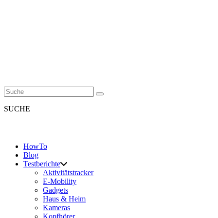
SUCHE
HowTo
Blog
Testberichte
Aktivitätstracker
E-Mobility
Gadgets
Haus & Heim
Kameras
Kopfhörer