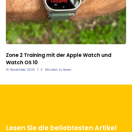
Zone 2 Training mit der Apple Watch und
So
Watch OS 10
fü
14. November 2023
3
Minuten zu lesen
29.
Lesen Sie die beliebtesten Artikel